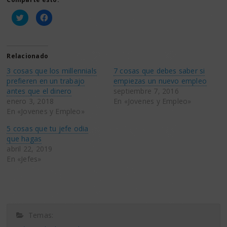
Haz
Haz
clic
clic
para
para
compartir
compartir
en
en
Twitter
Facebook
(Se
(Se
Relacionado
abre
abre
en
en
3 cosas que los millennials
7 cosas que debes saber si
una
una
ventana
ventana
prefieren en un trabajo
empiezas un nuevo empleo
nueva)
nueva)
antes que el dinero
septiembre 7, 2016
enero 3, 2018
En «Jovenes y Empleo»
En «Jovenes y Empleo»
5 cosas que tu jefe odia
que hagas
abril 22, 2019
En «Jefes»
Temas: