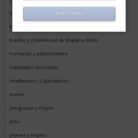
Estrés Laboral
REGISTRESE
Evaluación del Desempeño
Eventos y Conferencias de Empleo y RRHH
Formación y Adiestramiento
Habilidades Gerenciales
Headhunters / Caza talentos
Humor
Inmigracion y Empleo
Jefes
Jovenes y Empleo