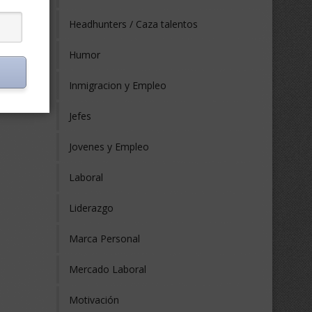
Headhunters / Caza talentos
Humor
Inmigracion y Empleo
Jefes
Jovenes y Empleo
Laboral
Liderazgo
Marca Personal
Mercado Laboral
Motivación