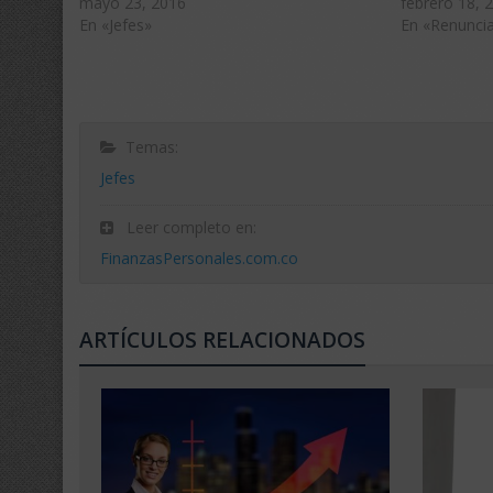
mayo 23, 2016
febrero 18, 
En «Jefes»
En «Renunci
Temas:
Jefes
Leer completo en:
FinanzasPersonales.com.co
ARTÍCULOS RELACIONADOS