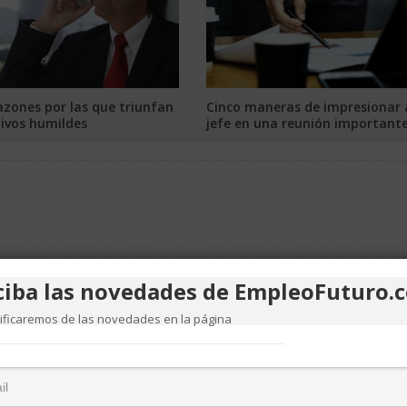
azones por las que triunfan
Cinco maneras de impresionar 
tivos humildes
jefe en una reunión important
ciba las novedades de EmpleoFuturo.
tificaremos de las novedades en la página