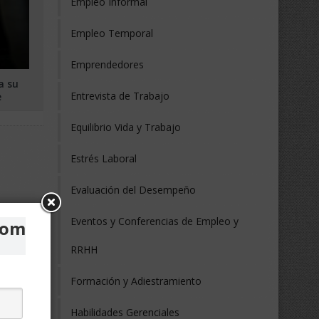
Empleo Informal
Empleo Temporal
Emprendedores
a su
Entrevista de Trabajo
e
Equilibrio Vida y Trabajo
Estrés Laboral
Evaluación del Desempeño
Eventos y Conferencias de Empleo y
com
RRHH
Formación y Adiestramiento
Habilidades Gerenciales