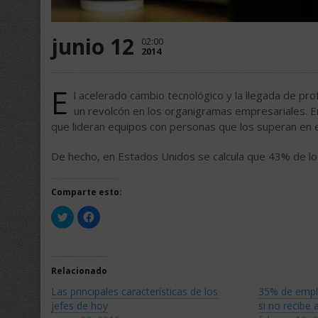
junio 12
02:00
2014
E
l acelerado cambio tecnológico y la llegada de p
un revolcón en los organigramas empresariales. 
que lideran equipos con personas que los superan en 
De hecho, en Estados Unidos se calcula que 43% de l
Comparte esto:
Haz
Haz
clic
clic
para
para
compartir
compartir
en
en
Twitter
Facebook
(Se
(Se
Relacionado
abre
abre
en
en
Las principales características de los
35% de empl
una
una
ventana
ventana
jefes de hoy
si no recibe
nueva)
nueva)