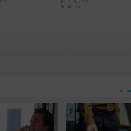
2015
junio 24, 2014
a»
En «Jefes»
ver má