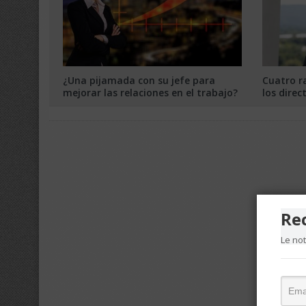
¿Una pijamada con su jefe para
Cuatro r
mejorar las relaciones en el trabajo?
los direc
Re
Le no