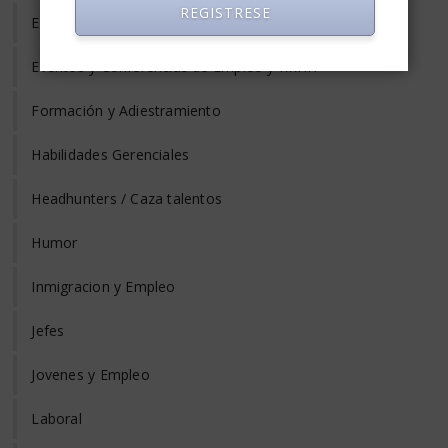
REGISTRESE
Evaluación del Desempeño
Eventos y Conferencias de Empleo y RRHH
Formación y Adiestramiento
Habilidades Gerenciales
Headhunters / Caza talentos
Humor
Inmigracion y Empleo
Jefes
Jovenes y Empleo
Laboral