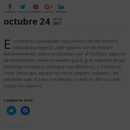
octubre 24
02:00
2011
E
n nuestras sociedades escuchamos desde nuestra
infancia la pregunta: ¿qué quieres ser de mayor?
Recientemente, datos recopilados por el Instituto Superior
de Rendimiento Kenexa revelan que la gran mayoría de las
personas no llega a conseguir sus objetivos, y trabaja en
otras áreas que aunque no son el empleo «soñado», les
permiten salir al paso con deudas y recibos. Ãâ°sta sería,
según los experto
Comparte esto:
Haz
Haz
clic
clic
para
para
compartir
compartir
en
en
Twitter
Facebook