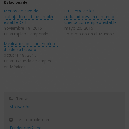
(Se
(Se
Relacionado
abre
abre
en
en
Menos de 30% de
OIT: 25% de los
una
una
ventana
ventana
trabajadores tiene empleo
trabajadores en el mundo
nueva)
nueva)
estable: OIT
cuenta con empleo estable
noviembre 18, 2015
mayo 20, 2015
En «Empleo Temporal»
En «Empleo en el Mundo»
Mexicanos buscan empleo…
desde su trabajo
octubre 18, 2015
En «Busqueda de empleo
en México»
Temas:
Motivación
Leer completo en:
Tendencias21.net