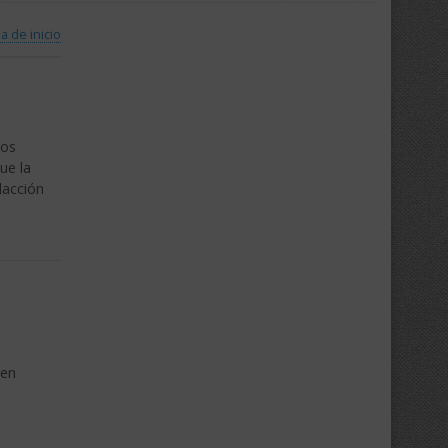
a de inicio
los
ue la
dacción
 en