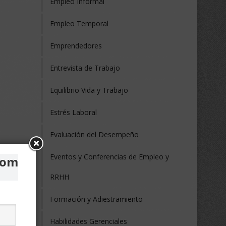
Empleo Informal
Empleo Temporal
Emprendedores
Entrevista de Trabajo
Equilibrio Vida y Trabajo
Estrés Laboral
Evaluación del Desempeño
Eventos y Conferencias de Empleo y
com
RRHH
Formación y Adiestramiento
Habilidades Gerenciales