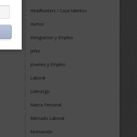
Headhunters / Caza talentos
Humor
Inmigracion y Empleo
Jefes
Jovenes y Empleo
Laboral
Liderazgo
Marca Personal
Mercado Laboral
Motivación