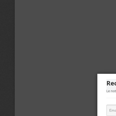
Re
Le no