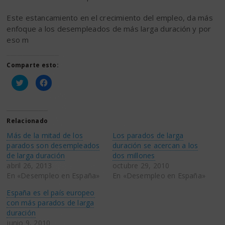
Este estancamiento en el crecimiento del empleo, da más
enfoque a los desempleados de más larga duración y por
eso m
Comparte esto:
Haz
Haz
clic
clic
para
para
compartir
compartir
en
en
Twitter
Facebook
(Se
(Se
Relacionado
abre
abre
en
en
Más de la mitad de los
Los parados de larga
una
una
ventana
ventana
parados son desempleados
duración se acercan a los
nueva)
nueva)
de larga duración
dos millones
abril 26, 2013
octubre 29, 2010
En «Desempleo en España»
En «Desempleo en España»
España es el país europeo
con más parados de larga
duración
junio 9, 2010