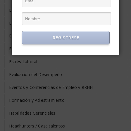
Empleo Temporal
Emprendedores
Entrevista de Trabajo
REGISTRESE
Equilibrio Vida y Trabajo
Estrés Laboral
Evaluación del Desempeño
Eventos y Conferencias de Empleo y RRHH
Formación y Adiestramiento
Habilidades Gerenciales
Headhunters / Caza talentos