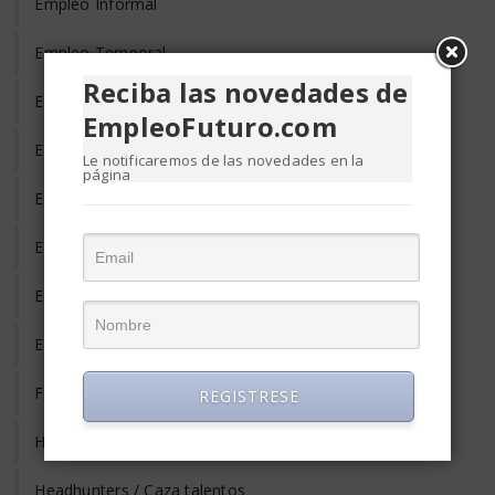
Empleo Informal
Empleo Temporal
Reciba las novedades de
Emprendedores
EmpleoFuturo.com
Entrevista de Trabajo
Le notificaremos de las novedades en la
página
Equilibrio Vida y Trabajo
Estrés Laboral
Evaluación del Desempeño
Eventos y Conferencias de Empleo y RRHH
Formación y Adiestramiento
REGISTRESE
Habilidades Gerenciales
Headhunters / Caza talentos