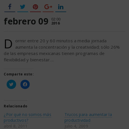
febrero 09
02:00
2016
D
ormir entre 20 y 60 minutos a media jornada
aumenta la concentración y la creatividad; sólo 26%
de las empresas mexicanas tienen programas de
flexibilidad y bienestar….
Comparte esto:
Haz
Haz
clic
clic
para
para
compartir
compartir
en
en
Twitter
Facebook
(Se
(Se
Relacionado
abre
abre
en
en
¿Por qué no somos más
Trucos para aumentar la
una
una
ventana
ventana
productivos?
productividad
nueva)
nueva)
abril 8, 2011
julio 4, 2009