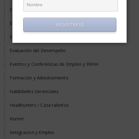
Entrevista de Trabajo
Equilibrio Vida y Trabajo
REGISTRESE
Estrés Laboral
Evaluación del Desempeño
Eventos y Conferencias de Empleo y RRHH
Formación y Adiestramiento
Habilidades Gerenciales
Headhunters / Caza talentos
Humor
Inmigracion y Empleo