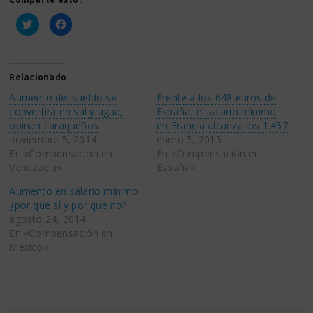
Haz
Haz
clic
clic
para
para
compartir
compartir
en
en
Twitter
Facebook
(Se
(Se
Relacionado
abre
abre
en
en
Aumento del sueldo se
Frente a los 648 euros de
una
una
ventana
ventana
convertirá en sal y agua,
España, el salario mínimo
nueva)
nueva)
opinan caraqueños
en Francia alcanza los 1.457
noviembre 5, 2014
enero 5, 2015
En «Compensación en
En «Compensación en
Venezuela»
España»
Aumento en salario mínimo:
¿por qué sí y por qué no?
agosto 24, 2014
En «Compensación en
México»