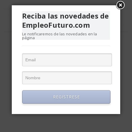
Reciba las novedades de
EmpleoFuturo.com
1
2
3
…
6
Página Siguiente
Le notificaremos de las novedades en la
página
REGISTRESE