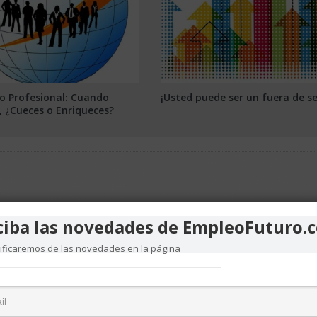
lo Profesional: Cuando
¡Usted puede ser un fuera de se
, ¿Cueces o Enriqueces?
ciba las novedades de EmpleoFuturo.
tificaremos de las novedades en la página