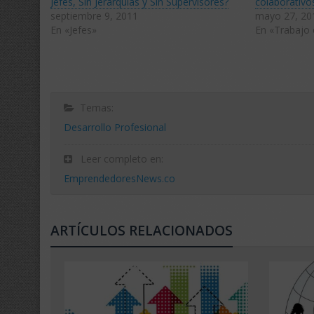
Jefes, Sin Jerarquias y Sin Supervisores?
colaborativo
nueva)
nueva)
septiembre 9, 2011
mayo 27, 20
En «Jefes»
En «Trabajo 
Temas:
Desarrollo Profesional
Leer completo en:
EmprendedoresNews.co
ARTÍCULOS RELACIONADOS