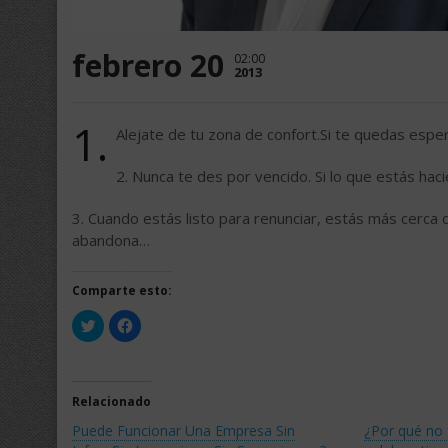
febrero 20
02:00
2013
1.
Alejate de tu zona de confort.Si te quedas espe
2. Nunca te des por vencido. Si lo que estás hac
3. Cuando estás listo para renunciar, estás más cerca 
abandona…
Comparte esto:
Haz
Haz
clic
clic
para
para
compartir
compartir
en
en
Twitter
Facebook
(Se
(Se
Relacionado
abre
abre
en
en
Puede Funcionar Una Empresa Sin
¿Por qué no 
una
una
ventana
ventana