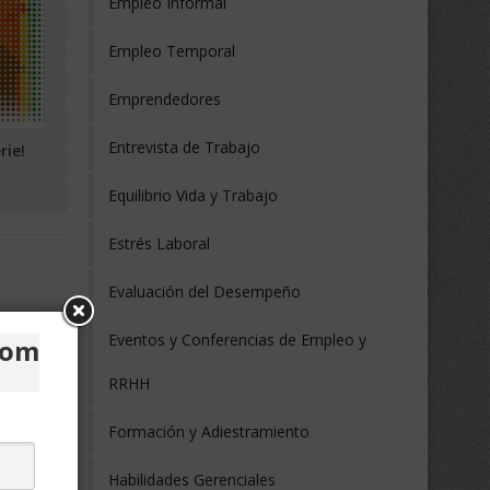
Empleo Informal
Empleo Temporal
Emprendedores
Entrevista de Trabajo
rie!
Equilibrio Vida y Trabajo
Estrés Laboral
Evaluación del Desempeño
Eventos y Conferencias de Empleo y
com
RRHH
Formación y Adiestramiento
Habilidades Gerenciales