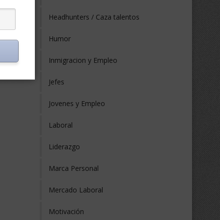
Headhunters / Caza talentos
Humor
Inmigracion y Empleo
Jefes
Jovenes y Empleo
Laboral
Liderazgo
Marca Personal
Mercado Laboral
Motivación