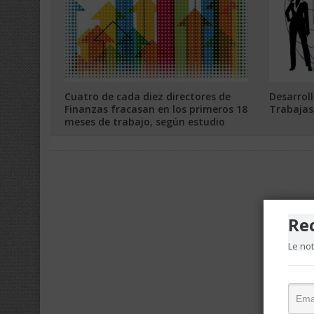
Cuatro de cada diez directores de
Desarrol
Finanzas fracasan en los primeros 18
Trabajas
meses de trabajo, según estudio
Re
Le no