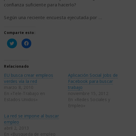
confianza suficiente para hacerlo?
Según una reciente encuesta ejecutada por …
Comparte esto:
Haz
Haz
clic
clic
para
para
compartir
compartir
en
en
Twitter
Facebook
(Se
(Se
Relacionado
abre
abre
en
en
EU busca crear empleos
Aplicación Social Jobs de
una
una
ventana
ventana
verdes vía la red
Facebook para buscar
nueva)
nueva)
marzo 8, 2010
trabajo
En «Tele-Trabajo en
noviembre 15, 2012
Estados Unidos»
En «Redes Sociales y
Empleo»
La red se impone al buscar
empleo
abril 2, 2013
En «Busqueda de empleo