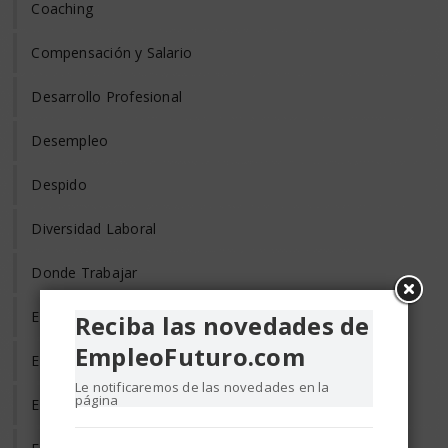
Coaching
Compensación y Salario
Desarrollo Profesional
Desempleo
Despido
Diversidad Laboral
Donde Trabajar
Empleo de Tercera Edad
Reciba las novedades de
EmpleoFuturo.com
Empleo Discapacitados
Le notificaremos de las novedades en la
página
Empleo en el Mundo