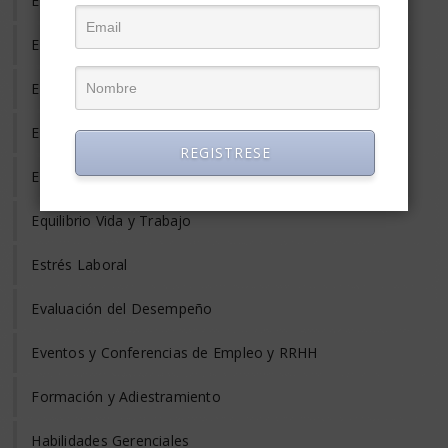
Empleo Freelance
Empleo Informal
Empleo Temporal
Emprendedores
REGISTRESE
Entrevista de Trabajo
Equilibrio Vida y Trabajo
Estrés Laboral
Evaluación del Desempeño
Eventos y Conferencias de Empleo y RRHH
Formación y Adiestramiento
Habilidades Gerenciales