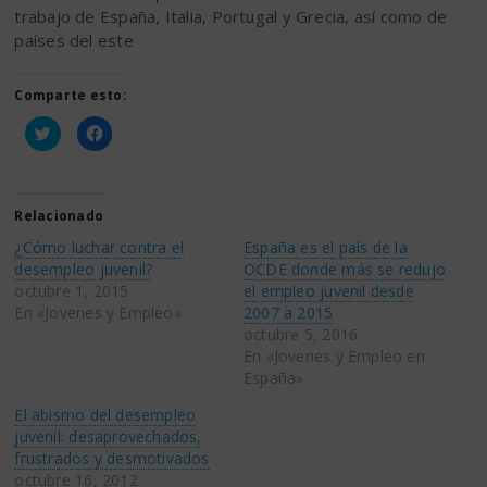
trabajo de España, Italia, Portugal y Grecia, así como de
países del este
Comparte esto:
Haz
Haz
clic
clic
para
para
compartir
compartir
en
en
Twitter
Facebook
(Se
(Se
Relacionado
abre
abre
en
en
¿Cómo luchar contra el
España es el país de la
una
una
ventana
ventana
desempleo juvenil?
OCDE donde más se redujo
nueva)
nueva)
octubre 1, 2015
el empleo juvenil desde
En «Jovenes y Empleo»
2007 a 2015
octubre 5, 2016
En «Jovenes y Empleo en
España»
El abismo del desempleo
juvenil: desaprovechados,
frustrados y desmotivados
octubre 16, 2012