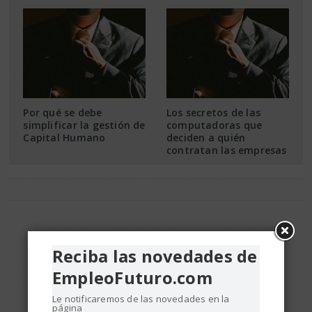
Por qué se debe
Los secretos de las
simplificar la gestión de
computadoras que
Capital Humano
deciden a quién
contratan las empresas
Reciba las novedades de
EmpleoFuturo.com
Le notificaremos de las novedades en la
página