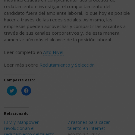
reclutamiento e investigan el comportamiento del
candidato fuera del ambiente laboral, lo que hoy es posible
hacer a través de las redes sociales. Asimismo, las
empresas pueden aprovechar y compartir las vacantes a
través de sus canales corporativos y, de esta manera,
aumentar aún más el alcance de la posición laboral.
Leer completo en
Alto Nivel
Leer más sobre
Reclutamiento y Selección
Comparte esto:
Haz
Haz
clic
clic
para
para
compartir
compartir
en
en
Twitter
Facebook
(Se
(Se
Relacionado
abre
abre
en
en
IBM y Manpower
7 razones para cazar
una
una
ventana
ventana
revolucionan el
talento en Internet
nueva)
nueva)
reclutamiento del talento
agosto 22, 2014