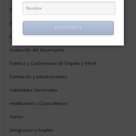
Entrevista de Trabajo
Equilibrio Vida y Trabajo
REGISTRESE
Estrés Laboral
Evaluación del Desempeño
Eventos y Conferencias de Empleo y RRHH
Formación y Adiestramiento
Habilidades Gerenciales
Headhunters / Caza talentos
Humor
Inmigracion y Empleo