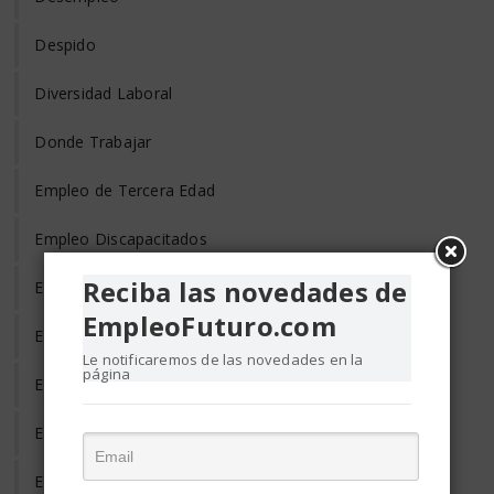
Despido
Diversidad Laboral
Donde Trabajar
Empleo de Tercera Edad
Empleo Discapacitados
Reciba las novedades de
Empleo en el Mundo
EmpleoFuturo.com
Empleo Freelance
Le notificaremos de las novedades en la
página
Empleo Informal
Empleo Temporal
Emprendedores