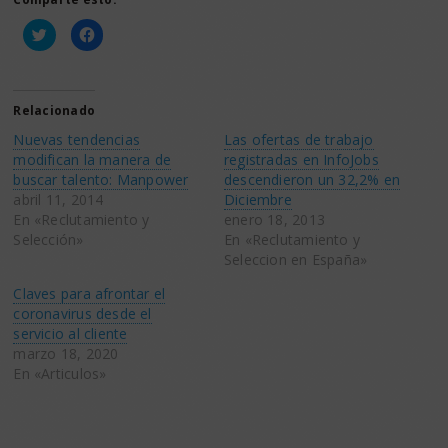
Haz
Haz
clic
clic
para
para
compartir
compartir
en
en
Twitter
Facebook
(Se
(Se
Relacionado
abre
abre
en
en
Nuevas tendencias
Las ofertas de trabajo
una
una
ventana
ventana
modifican la manera de
registradas en InfoJobs
nueva)
nueva)
buscar talento: Manpower
descendieron un 32,2% en
abril 11, 2014
Diciembre
En «Reclutamiento y
enero 18, 2013
Selección»
En «Reclutamiento y
Seleccion en España»
Claves para afrontar el
coronavirus desde el
servicio al cliente
marzo 18, 2020
En «Articulos»