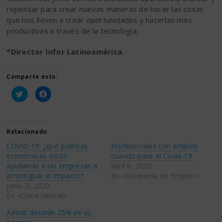
repensar para crear nuevas maneras de hacer las cosas
que nos lleven a crear oportunidades y hacerlas más
productivas a través de la tecnología.
*Director Infor Latinoamérica.
Comparte esto:
Haz
Haz
clic
clic
para
para
compartir
compartir
en
en
Twitter
Facebook
(Se
(Se
Relacionado
abre
abre
en
en
COVID-19: ¿qué políticas
Profesionales con empleo
una
una
ventana
ventana
económicas están
cuando pase el Covid-19
nueva)
nueva)
ayudando a las empresas a
abril 8, 2020
amortiguar el impacto?
En «Búsqueda de Empleo»
junio 5, 2020
En «Clima laboral»
Airbnb despide 25% de su