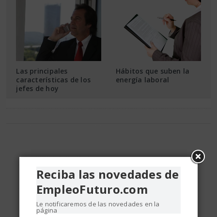
Las principales
Hábitos que suben la
características de los
energía laboral
jefes de hoy
Reciba las novedades de
EmpleoFuturo.com
Le notificaremos de las novedades en la
página