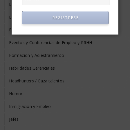
Equilibrio Vida y Trabajo
Estrés Laboral
REGISTRESE
Evaluación del Desempeño
Eventos y Conferencias de Empleo y RRHH
Formación y Adiestramiento
Habilidades Gerenciales
Headhunters / Caza talentos
Humor
Inmigracion y Empleo
Jefes