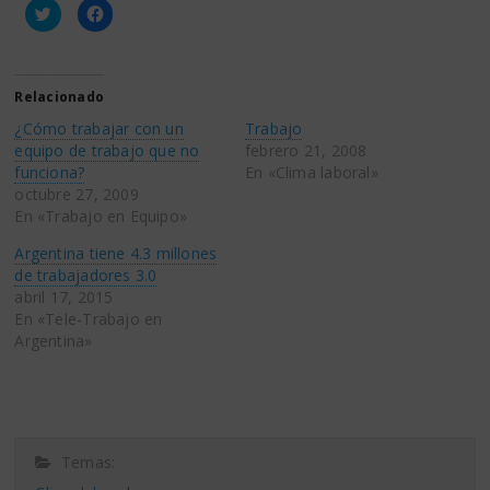
Haz
Haz
clic
clic
para
para
compartir
compartir
en
en
Twitter
Facebook
(Se
(Se
Relacionado
abre
abre
en
en
¿Cómo trabajar con un
Trabajo
una
una
ventana
ventana
equipo de trabajo que no
febrero 21, 2008
nueva)
nueva)
funciona?
En «Clima laboral»
octubre 27, 2009
En «Trabajo en Equipo»
Argentina tiene 4.3 millones
de trabajadores 3.0
abril 17, 2015
En «Tele-Trabajo en
Argentina»
Temas: