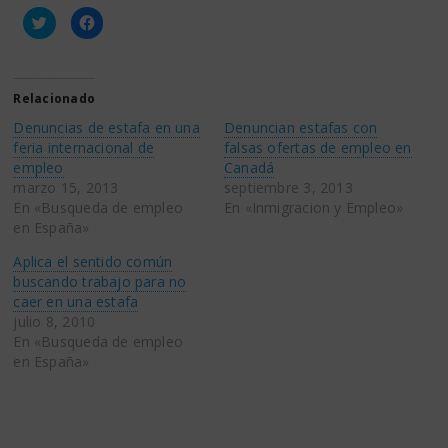
Haz
Haz
clic
clic
para
para
compartir
compartir
en
en
Twitter
Facebook
(Se
(Se
Relacionado
abre
abre
en
en
Denuncias de estafa en una
Denuncian estafas con
una
una
ventana
ventana
feria internacional de
falsas ofertas de empleo en
nueva)
nueva)
empleo
Canadá
marzo 15, 2013
septiembre 3, 2013
En «Busqueda de empleo
En «Inmigracion y Empleo»
en España»
Aplica el sentido común
buscando trabajo para no
caer en una estafa
julio 8, 2010
En «Busqueda de empleo
en España»