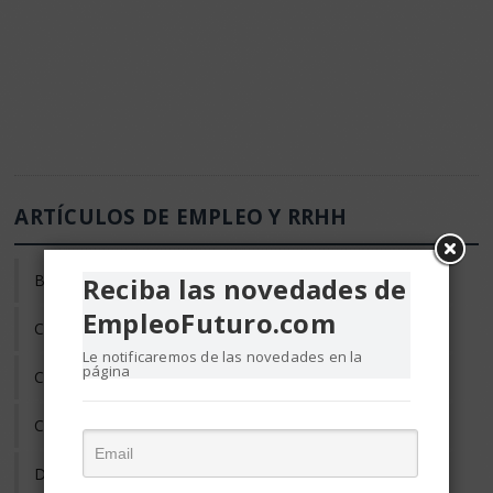
ARTÍCULOS DE EMPLEO Y RRHH
Búsqueda de Empleo
Reciba las novedades de
EmpleoFuturo.com
Clima laboral
Le notificaremos de las novedades en la
página
Coaching
Compensación y Salario
Desarrollo Profesional