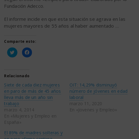
Fundación Adecco.
El informe incide en que esta situación se agrava en las
mujeres mayores de 55 años al haber aumentado …
Comparte esto:
Haz
Haz
clic
clic
para
para
compartir
compartir
en
en
Twitter
Facebook
(Se
(Se
Relacionado
abre
abre
en
en
Siete de cada diez mujeres
OIT: 14,29% disminuyó
una
una
ventana
ventana
en paro de más de 45 años
número de jóvenes en edad
nueva)
nueva)
lleva más de un año sin
laboral
trabajo
marzo 11, 2020
marzo 4, 2014
En «Jovenes y Empleo»
En «Mujeres y Empleo en
España»
El 89% de madres solteras y
en paro afirma sentirse