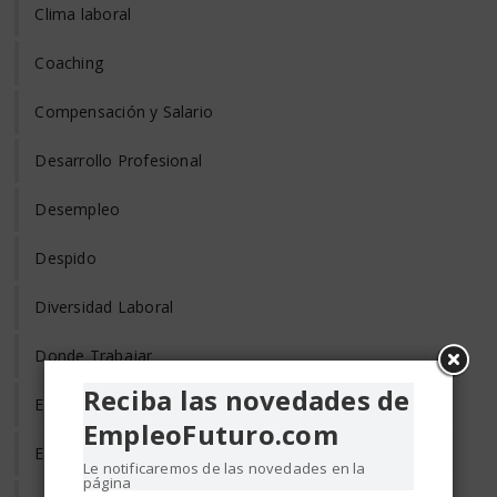
Clima laboral
Coaching
Compensación y Salario
Desarrollo Profesional
Desempleo
Despido
Diversidad Laboral
Donde Trabajar
Reciba las novedades de
Empleo de Tercera Edad
EmpleoFuturo.com
Empleo Discapacitados
Le notificaremos de las novedades en la
página