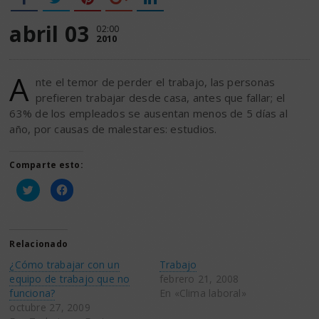
abril 03
02:00
2010
A
nte el temor de perder el trabajo, las personas
prefieren trabajar desde casa, antes que fallar; el
63% de los empleados se ausentan menos de 5 días al
año, por causas de malestares: estudios.
Comparte esto:
Haz
Haz
clic
clic
para
para
compartir
compartir
en
en
Twitter
Facebook
(Se
(Se
Relacionado
abre
abre
en
en
¿Cómo trabajar con un
Trabajo
una
una
ventana
ventana
equipo de trabajo que no
febrero 21, 2008
nueva)
nueva)
funciona?
En «Clima laboral»
octubre 27, 2009