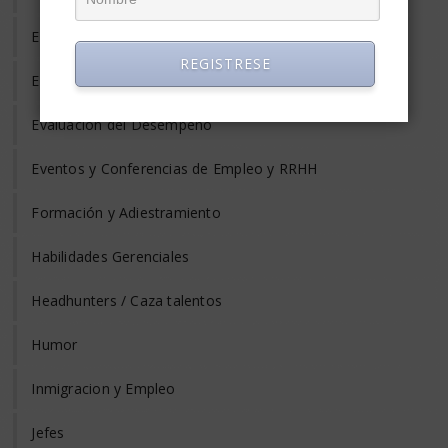
Equilibrio Vida y Trabajo
REGISTRESE
Estrés Laboral
Evaluación del Desempeño
Eventos y Conferencias de Empleo y RRHH
Formación y Adiestramiento
Habilidades Gerenciales
Headhunters / Caza talentos
Humor
Inmigracion y Empleo
Jefes