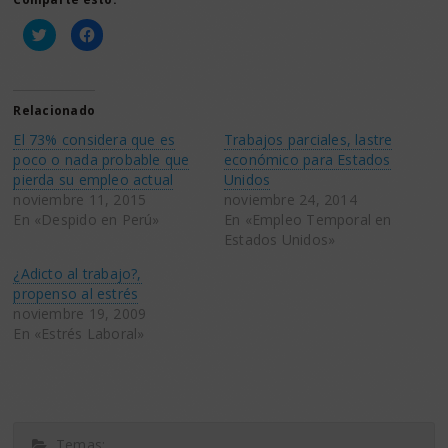
Haz
Haz
clic
clic
para
para
compartir
compartir
en
en
Twitter
Facebook
(Se
(Se
Relacionado
abre
abre
en
en
El 73% considera que es
Trabajos parciales, lastre
una
una
ventana
ventana
poco o nada probable que
económico para Estados
nueva)
nueva)
pierda su empleo actual
Unidos
noviembre 11, 2015
noviembre 24, 2014
En «Despido en Perú»
En «Empleo Temporal en
Estados Unidos»
¿Adicto al trabajo?,
propenso al estrés
noviembre 19, 2009
En «Estrés Laboral»
Temas: