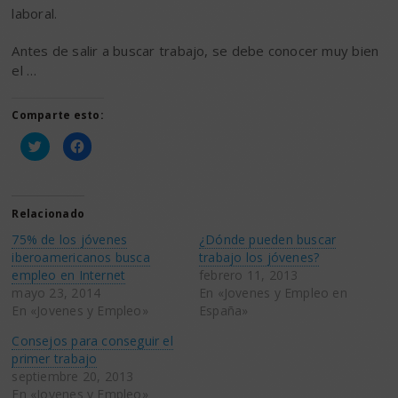
laboral.
Antes de salir a buscar trabajo, se debe conocer muy bien
el …
Comparte esto:
Haz
Haz
clic
clic
para
para
compartir
compartir
en
en
Twitter
Facebook
(Se
(Se
Relacionado
abre
abre
en
en
75% de los jóvenes
¿Dónde pueden buscar
una
una
ventana
ventana
iberoamericanos busca
trabajo los jóvenes?
nueva)
nueva)
empleo en Internet
febrero 11, 2013
mayo 23, 2014
En «Jovenes y Empleo en
En «Jovenes y Empleo»
España»
Consejos para conseguir el
primer trabajo
septiembre 20, 2013
En «Jovenes y Empleo»