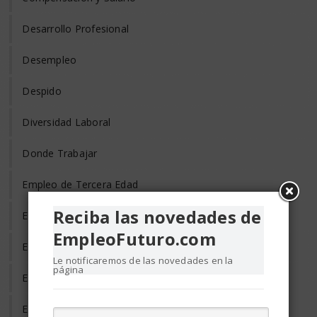
Desarrollo Profesional
Desempleo
Despido
Diversidad Laboral
Donde Trabajar
Empleo de Tercera Edad
Reciba las novedades de
Empleo Discapacitados
EmpleoFuturo.com
Empleo en el Mundo
Le notificaremos de las novedades en la
página
Empleo Freelance
Empleo Informal