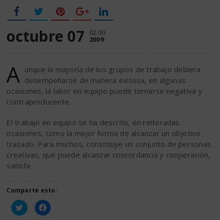
octubre 07
02:00
2009
A
unque la mayoría de los grupos de trabajo debiera
desempeñarse de manera exitosa, en algunas
ocasiones, la labor en equipo puede tornarse negativa y
contraproducente.
El trabajo en equipo se ha descrito, en reiteradas
ocasiones, como la mejor forma de alcanzar un objetivo
trazado. Para muchos, constituye un conjunto de personas
creativas, que puede alcanzar concordancia y cooperación,
satisfa
Comparte esto:
Haz
Haz
clic
clic
para
para