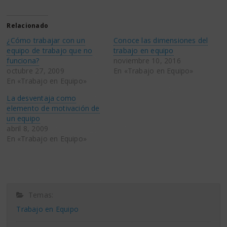
compartir
compartir
en
en
Twitter
Facebook
(Se
(Se
Relacionado
abre
abre
en
en
¿Cómo trabajar con un
Conoce las dimensiones del
una
una
ventana
ventana
equipo de trabajo que no
trabajo en equipo
nueva)
nueva)
funciona?
noviembre 10, 2016
octubre 27, 2009
En «Trabajo en Equipo»
En «Trabajo en Equipo»
La desventaja como
elemento de motivación de
un equipo
abril 8, 2009
En «Trabajo en Equipo»
Temas:
Trabajo en Equipo