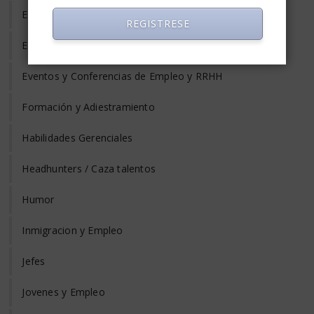
Estrés Laboral
REGISTRESE
Evaluación del Desempeño
Eventos y Conferencias de Empleo y RRHH
Formación y Adiestramiento
Habilidades Gerenciales
Headhunters / Caza talentos
Humor
Inmigracion y Empleo
Jefes
Jovenes y Empleo