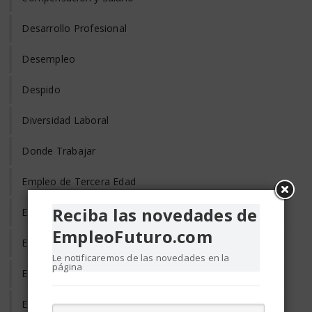
Desarrollo Profesional
Desempleo
Despido
Diversidad Laboral
Donde Trabajar
Empleo de Tercera Edad
Reciba las novedades de
Empleo Discapacitados
EmpleoFuturo.com
Empleo en el Mundo
Le notificaremos de las novedades en la
página
Empleo Freelance
Empleo Informal