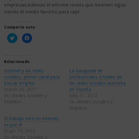
empresas.Además el informe revela que Internet sigue
siendo el medio favorito para capt
Comparte esto:
Haz
Haz
clic
clic
para
para
compartir
compartir
en
en
Twitter
Facebook
(Se
(Se
Relacionado
abre
abre
en
en
Internet y las redes
La búsqueda de
una
una
ventana
ventana
sociales, primer canal para
profesionales a través de
nueva)
nueva)
buscar empleo
las redes sociales aumenta
marzo 22, 2011
en España
En «Redes Sociales y
julio 31, 2012
Empleo»
En «Redes Sociales y
Empleo»
El trabajo está en Internet,
ve por él
mayo 19, 2012
En «Redes Sociales y