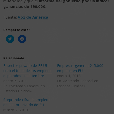
muy sólida y que el
informe del gobierno podría indicar
ganancias de 190.000
.
Fuente:
Voz de América
Comparte esto:
Haz
Haz
clic
clic
para
para
compartir
compartir
en
en
Twitter
Facebook
(Se
(Se
Relacionado
abre
abre
en
en
El sector privado de EE UU
Empresas generan 215,000
una
una
ventana
ventana
creó el triple de los empleos
empleos en EU
nueva)
nueva)
esperados en diciembre
enero 4, 2013
enero 6, 2011
En «Mercado Laboral en
En «Mercado Laboral en
Estados Unidos»
Estados Unidos»
Sorprende cifra de empleos
en sector privado de EU
marzo 7, 2013