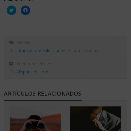
Haz
Haz
clic
clic
para
para
compartir
compartir
en
en
Twitter
Facebook
(Se
(Se
abre
abre
en
en
una
una
Temas:
ventana
ventana
nueva)
nueva)
Reclutamiento y Seleccion en Estados Unidos
Leer completo en:
CNNExpansion.com
ARTÍCULOS RELACIONADOS