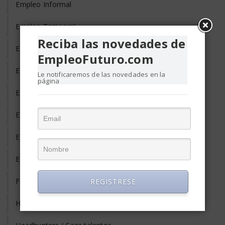
Empleo Informal
Empleo Temporal
Reciba las novedades de
Emprendedores
EmpleoFuturo.com
Entrevista de Trabajo
Le notificaremos de las novedades en la
página
Equilibrio Vida y Trabajo
Estrés Laboral
Evaluación del Desempeño
Eventos y Conferencias de Empleo y RRHH
Formación y Adiestramiento
REGISTRESE
Habilidades Gerenciales