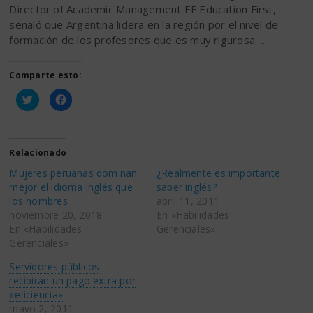
Director of Academic Management EF Education First,
señaló que Argentina lidera en la región por el nivel de
formación de los profesores que es muy rigurosa….
Comparte esto:
Haz
Haz
clic
clic
para
para
compartir
compartir
en
en
Twitter
Facebook
(Se
(Se
Relacionado
abre
abre
en
en
Mujeres peruanas dominan
¿Realmente es importante
una
una
ventana
ventana
mejor el idioma inglés que
saber inglés?
nueva)
nueva)
los hombres
abril 11, 2011
noviembre 20, 2018
En «Habilidades
En «Habilidades
Gerenciales»
Gerenciales»
Servidores públicos
recibirán un pago extra por
«eficiencia»
mayo 2, 2011