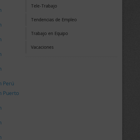
Tele-Trabajo
n
Tendencias de Empleo
n
Trabajo en Equipo
n
Vacaciones
n
n
n Perú
n Puerto
n
n
n