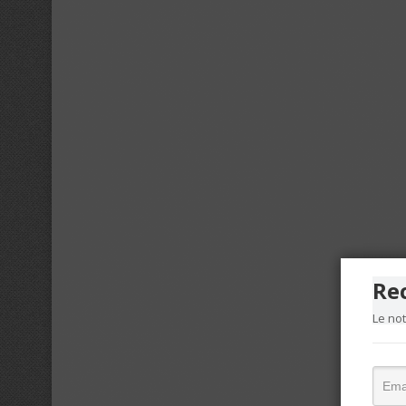
Re
Le no