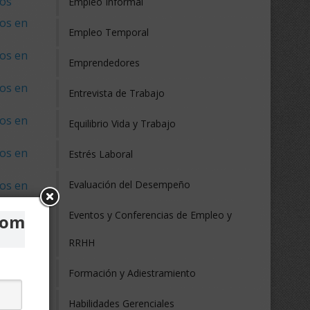
nos
Empleo Informal
os en
Empleo Temporal
os en
Emprendedores
os en
Entrevista de Trabajo
os en
Equilibrio Vida y Trabajo
os en
Estrés Laboral
os en
Evaluación del Desempeño
Eventos y Conferencias de Empleo y
com
RRHH
Brasil
Formación y Adiestramiento
Chile
Habilidades Gerenciales