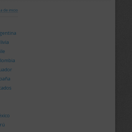
a de inicio
rgentina
ivia
ile
olombia
cuador
spaña
stados
éxico
erú