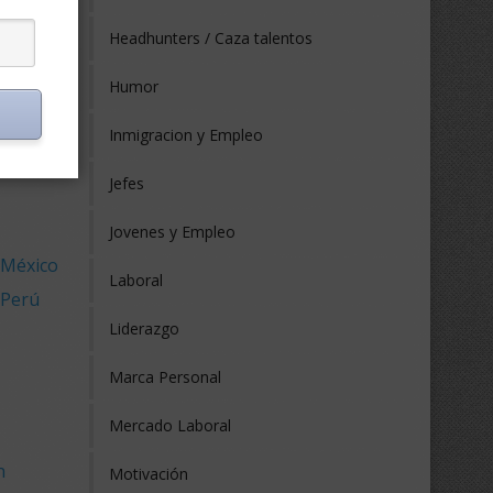
 Ecuador
Headhunters / Caza talentos
 España
 Estados
Humor
 Europa
Inmigracion y Empleo
Jefes
Jovenes y Empleo
 México
Laboral
 Perú
Liderazgo
Marca Personal
Mercado Laboral
n
Motivación