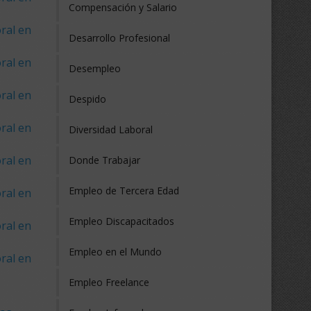
Compensación y Salario
ral en
Desarrollo Profesional
ral en
Desempleo
ral en
Despido
ral en
Diversidad Laboral
ral en
Donde Trabajar
Empleo de Tercera Edad
ral en
Empleo Discapacitados
ral en
Empleo en el Mundo
ral en
Empleo Freelance