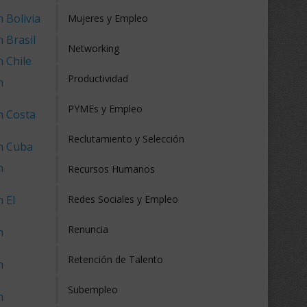
 Bolivia
Mujeres y Empleo
 Brasil
Networking
 Chile
Productividad
n
PYMEs y Empleo
n Costa
Reclutamiento y Selección
en Cuba
n
Recursos Humanos
 El
Redes Sociales y Empleo
Renuncia
n
Retención de Talento
n
Subempleo
n