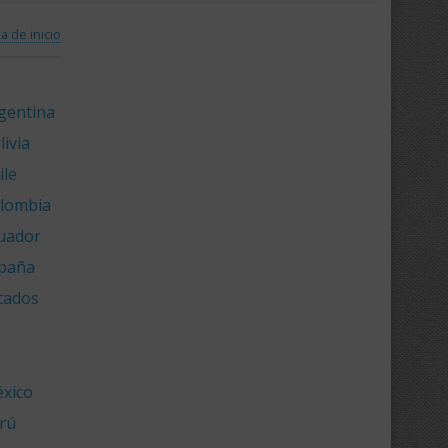
a de inicio
rgentina
ivia
ile
olombia
cuador
spaña
stados
éxico
erú