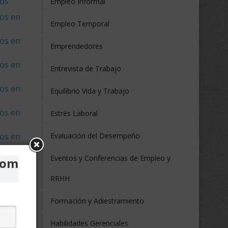
nos
Empleo Informal
os en
Empleo Temporal
os en
Emprendedores
os en
Entrevista de Trabajo
os en
Equilibrio Vida y Trabajo
os en
Estrés Laboral
os en
Evaluación del Desempeño
Eventos y Conferencias de Empleo y
com
RRHH
Brasil
Formación y Adiestramiento
Chile
Habilidades Gerenciales