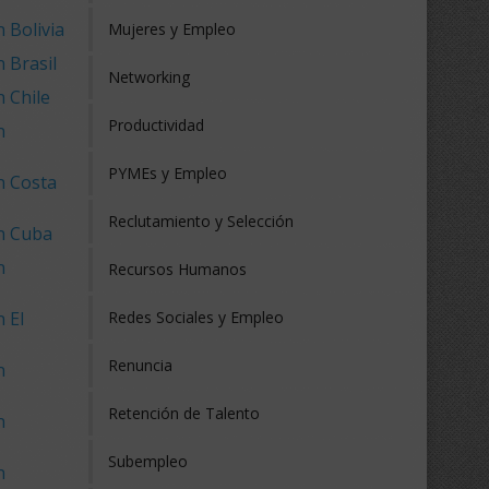
 Bolivia
Mujeres y Empleo
 Brasil
Networking
 Chile
Productividad
n
PYMEs y Empleo
n Costa
Reclutamiento y Selección
en Cuba
n
Recursos Humanos
 El
Redes Sociales y Empleo
Renuncia
n
Retención de Talento
n
Subempleo
n