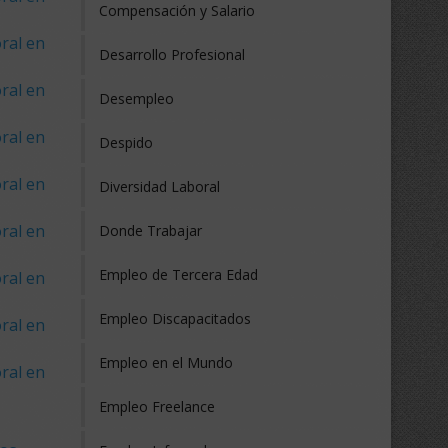
Compensación y Salario
ral en
Desarrollo Profesional
ral en
Desempleo
ral en
Despido
ral en
Diversidad Laboral
ral en
Donde Trabajar
Empleo de Tercera Edad
ral en
Empleo Discapacitados
ral en
Empleo en el Mundo
ral en
Empleo Freelance