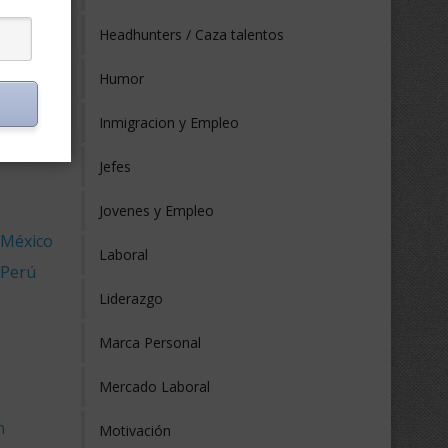
 Ecuador
Headhunters / Caza talentos
 España
 Estados
Humor
 Europa
Inmigracion y Empleo
Jefes
Jovenes y Empleo
 México
Laboral
 Perú
Liderazgo
Marca Personal
Mercado Laboral
n
Motivación