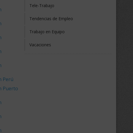
Tele-Trabajo
n
Tendencias de Empleo
n
Trabajo en Equipo
n
Vacaciones
n
n
n Perú
n Puerto
n
n
n