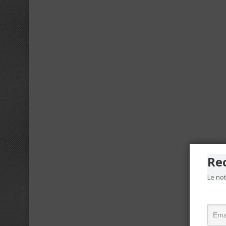
Re
Le no