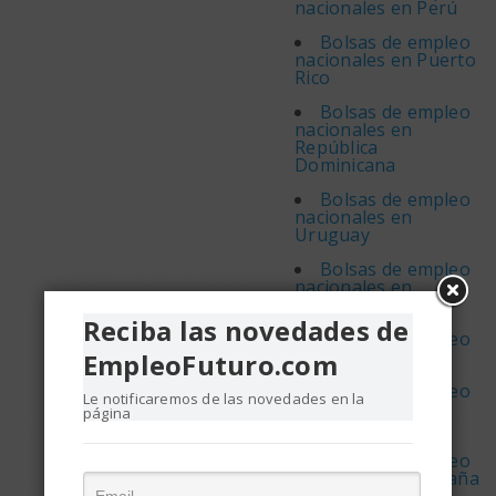
nacionales en Perú
Bolsas de empleo
nacionales en Puerto
Rico
Bolsas de empleo
nacionales en
República
Dominicana
Bolsas de empleo
nacionales en
Uruguay
Bolsas de empleo
nacionales en
Venezuela
Reciba las novedades de
Bolsas de empleo
regionales
EmpleoFuturo.com
Bolsas de empleo
Le notificaremos de las novedades en la
regionales en
página
Argentina
Bolsas de empleo
regionales en España