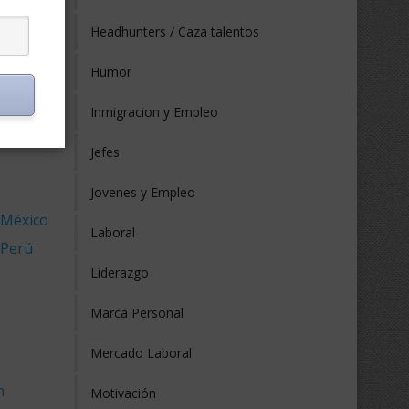
 Ecuador
Headhunters / Caza talentos
 España
 Estados
Humor
 Europa
Inmigracion y Empleo
Jefes
Jovenes y Empleo
 México
Laboral
 Perú
Liderazgo
Marca Personal
Mercado Laboral
n
Motivación