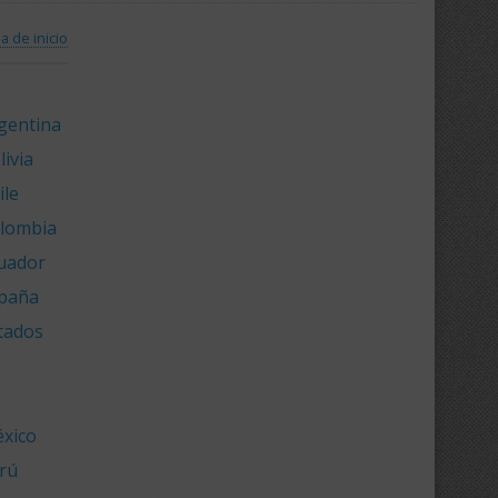
a de inicio
rgentina
ivia
ile
olombia
cuador
spaña
stados
éxico
erú