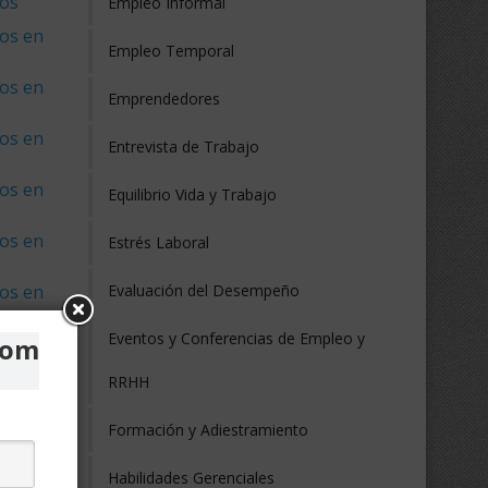
nos
Empleo Informal
os en
Empleo Temporal
os en
Emprendedores
os en
Entrevista de Trabajo
os en
Equilibrio Vida y Trabajo
os en
Estrés Laboral
os en
Evaluación del Desempeño
Eventos y Conferencias de Empleo y
com
RRHH
Brasil
Formación y Adiestramiento
Chile
Habilidades Gerenciales