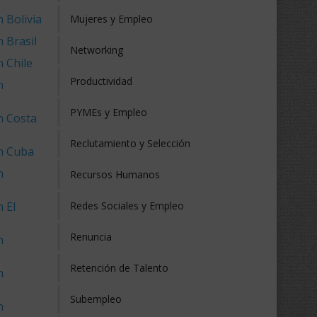
 Bolivia
Mujeres y Empleo
 Brasil
Networking
 Chile
Productividad
n
PYMEs y Empleo
n Costa
Reclutamiento y Selección
en Cuba
n
Recursos Humanos
 El
Redes Sociales y Empleo
Renuncia
n
Retención de Talento
n
Subempleo
n