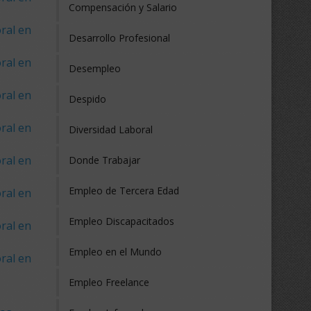
Compensación y Salario
ral en
Desarrollo Profesional
ral en
Desempleo
ral en
Despido
ral en
Diversidad Laboral
ral en
Donde Trabajar
Empleo de Tercera Edad
ral en
Empleo Discapacitados
ral en
Empleo en el Mundo
ral en
Empleo Freelance