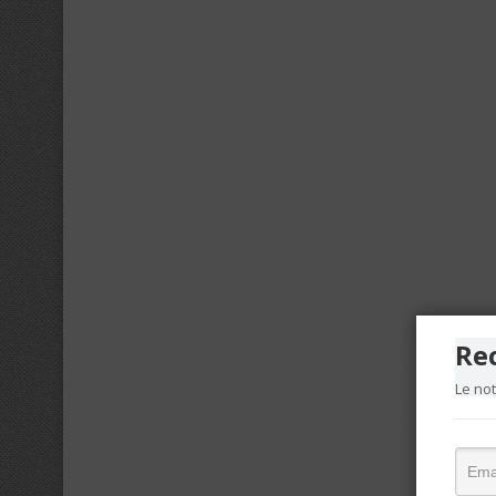
Re
Le no