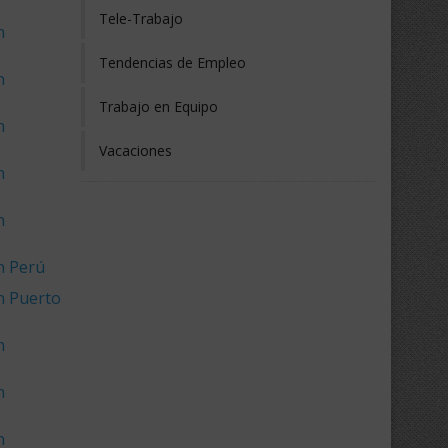
Tele-Trabajo
n
Tendencias de Empleo
n
Trabajo en Equipo
n
Vacaciones
n
n
n Perú
n Puerto
n
n
n